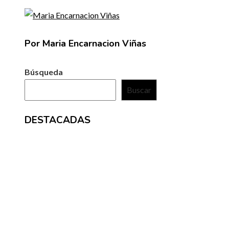
Por Maria Encarnacion Viñas
Búsqueda
Buscar
DESTACADAS
ENTRADAS RECIENTES
La microbiota intestinal y su papel en la digestión y el
sistema inmunológico
Los festivales de música históricos que aún atraen a 