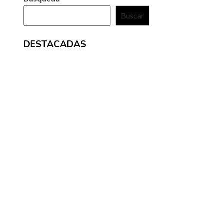
Buscar
DESTACADAS
ENTRADAS RECIENTES
Reformas estructurales que cambiaron la banca des
de la Gran Depresión
La microbiota intestinal y su papel en la digestión y el
sistema inmunológico
Los festivales de música históricos que aún atraen a 
de personas
Ciudades con mayor número de sitios inscritos en la L
del Patrimonio Mundial