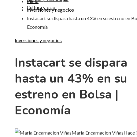
Inicio
Cultura y ocio
Inversiones y negocios
Instacart se dispara hasta un 43% en su estreno en Bo
Economía
Inversiones y negocios
Instacart se dispara
hasta un 43% en su
estreno en Bolsa |
Economía
Maria Encarnacion Viñas
Hace 