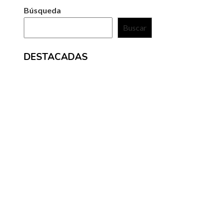
Búsqueda
Buscar
DESTACADAS
ENTRADAS RECIENTES
Reformas estructurales que cambiaron la banca des
de la Gran Depresión
Las 15 misiones espaciales que revolucionaron la cien
la tecnología moderna
Impacto social de los teatros en funcionamiento más
antiguos en la cultura europea
Estrategias efectivas de diversidad en empleo y com