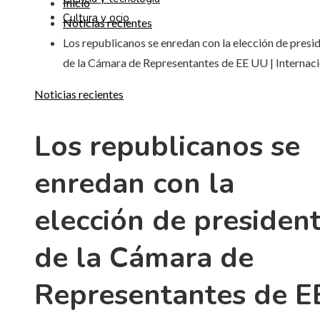
Inicio
Cultura y ocio
Noticias recientes
Los republicanos se enredan con la elección de presi
de la Cámara de Representantes de EE UU | Internaci
Noticias recientes
Los republicanos se
enredan con la
elección de presiden
de la Cámara de
Representantes de E