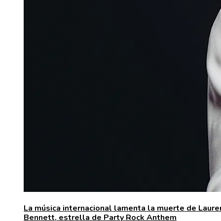
La música internacional lamenta la muerte de Laure
Bennett, estrella de Party Rock Anthem