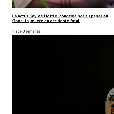
La actriz Kaylee Hottle, conocida por su papel en
Godzilla, muere en accidente fatal
Hace 3 semanas