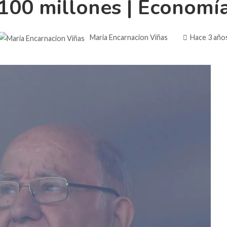
100 millones | Economí
Maria Encarnacion Viñas
Hace 3 año