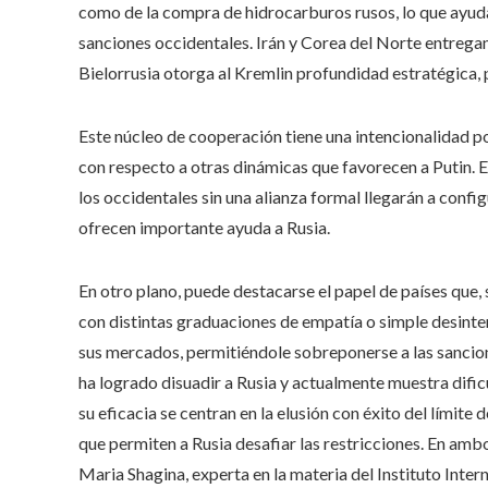
como de la compra de hidrocarburos rusos, lo que ayuda 
sanciones occidentales. Irán y Corea del Norte entrega
Bielorrusia otorga al Kremlin profundidad estratégica, p
Este núcleo de cooperación tiene una intencionalidad pol
con respecto a otras dinámicas que favorecen a Putin. E
los occidentales sin una alianza formal llegarán a con
ofrecen importante ayuda a Rusia.
En otro plano, puede destacarse el papel de países que, s
con distintas graduaciones de empatía o simple desinter
sus mercados, permitiéndole sobreponerse a las sancion
ha logrado disuadir a Rusia y actualmente muestra dific
su eficacia se centran en la elusión con éxito del límite 
que permiten a Rusia desafiar las restricciones. En ambo
Maria Shagina, experta en la materia del Instituto Inter