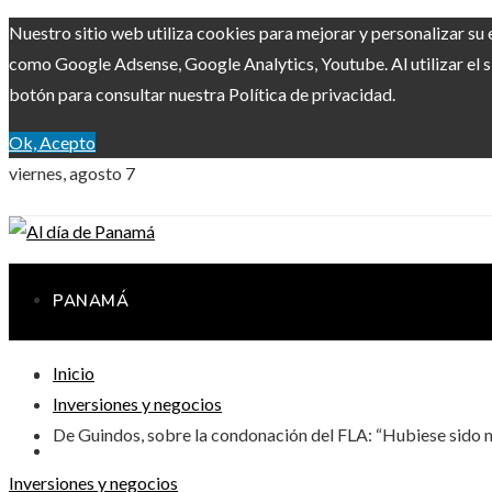
Nuestro sitio web utiliza cookies para mejorar y personalizar su 
como Google Adsense, Google Analytics, Youtube. Al utilizar el s
botón para consultar nuestra Política de privacidad.
Ok, Acepto
viernes, agosto 7
PANAMÁ
Inicio
INVERSIONES Y NEGOCIOS
Inversiones y negocios
De Guindos, sobre la condonación del FLA: “Hubiese sido m
RESPONSABILIDAD SOCIAL
Inversiones y negocios