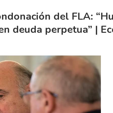
ondonación del FLA: “H
a en deuda perpetua” | E