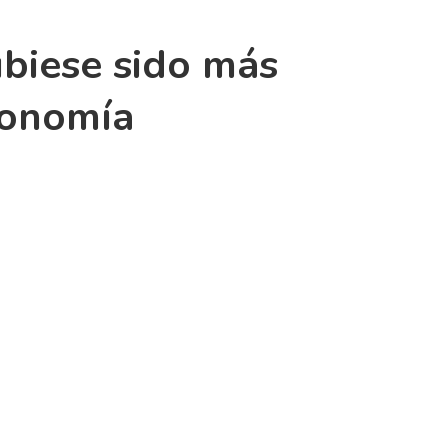
ubiese sido más
conomía