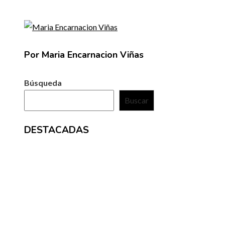
Por Maria Encarnacion Viñas
Búsqueda
Buscar
DESTACADAS
ENTRADAS RECIENTES
La microbiota intestinal y su papel en la digestión y el
sistema inmunológico