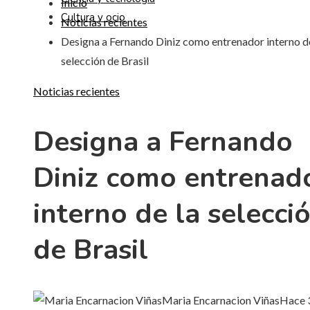
Inicio
Cultura y ocio
Noticias recientes
Designa a Fernando Diniz como entrenador interno de
selección de Brasil
Noticias recientes
Designa a Fernando
Diniz como entrenad
interno de la selecci
de Brasil
Maria Encarnacion Viñas
Hace 