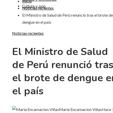
Inicio
Cultura y ocio
Noticias recientes
El Ministro de Salud de Perú renunció tras el brote de
dengue en el país
Noticias recientes
El Ministro de Salud
de Perú renunció tra
el brote de dengue e
el país
Maria Encarnacion Viñas
Hace 