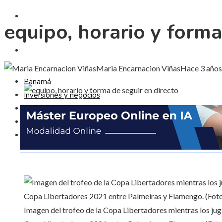
CIENCIA Y TECNOLOGÍA
equipo, horario y forma
CULTURA Y OCIO
Maria Encarnacion Viñas
Hace 3 años
Panamá
Inversiones y negocios
Responsabilidad social
Ciencia y tecnología
Cultura y ocio
Imagen del trofeo de la Copa Libertadores mientras los juga