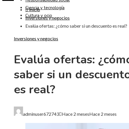
Responsabilidad social
Ciencia y tecnología
Inicio
Cultura y ocio
Inversiones y negocios
Evalúa ofertas: ¿cómo saber si un descuento es real?
Inversiones y negocios
Evalúa ofertas: ¿cóm
saber si un descuent
es real?
adminuser672743
Hace 2 meses
Hace 2 meses