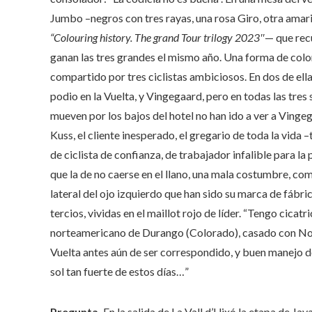
Jumbo –negros con tres rayas, una rosa Giro, otra amarilla
“Colouring history. The grand Tour trilogy 2023″
— que rec
ganan las tres grandes el mismo año. Una forma de colo
compartido por tres ciclistas ambiciosos. En dos de ell
podio en la Vuelta, y Vingegaard, pero en todas las tres 
mueven por los bajos del hotel no han ido a ver a Vingega
Kuss, el cliente inesperado, el gregario de toda la vida 
de ciclista de confianza, de trabajador infalible para 
que la de no caerse en el llano, una mala costumbre, como
lateral del ojo izquierdo que han sido su marca de fábric
tercios, vividas en el maillot rojo de líder. “Tengo cicatr
norteamericano de Durango (Colorado), casado con Noem
Vuelta antes aún de ser correspondido, y buen manejo de
sol tan fuerte de estos días…”
Pregunta.
En la salida de La Vall d’Uixó la etapa de J