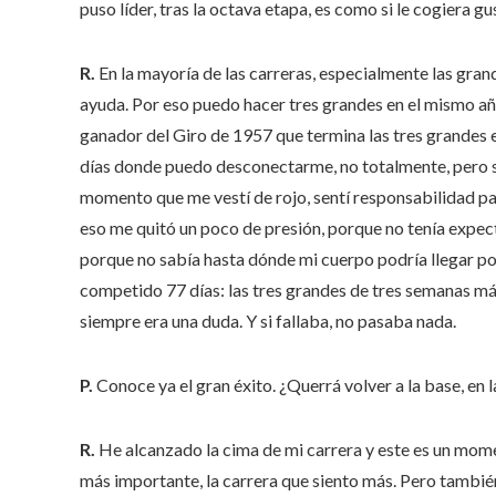
puso líder, tras la octava etapa, es como si le cogiera g
R.
En la mayoría de las carreras, especialmente las gra
ayuda. Por eso puedo hacer tres grandes en el mismo año
ganador del Giro de 1957 que termina las tres grandes
días donde puedo desconectarme, no totalmente, pero si
momento que me vestí de rojo, sentí responsabilidad par
eso me quitó un poco de presión, porque no tenía expec
porque no sabía hasta dónde mi cuerpo podría llegar po
competido 77 días: las tres grandes de tres semanas más
siempre era una duda. Y si fallaba, no pasaba nada.
P.
Conoce ya el gran éxito. ¿Querrá volver a la base, en l
R.
He alcanzado la cima de mi carrera y este es un mome
más importante, la carrera que siento más. Pero tambi