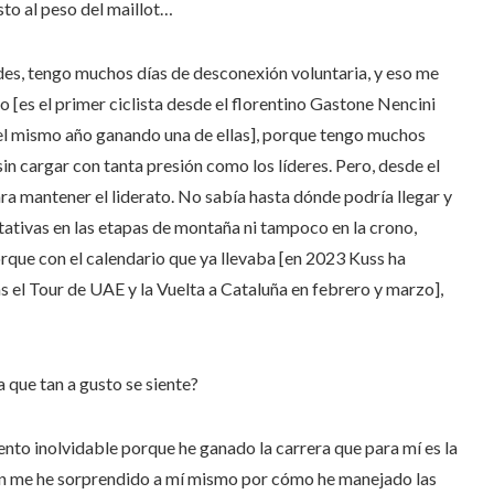
usto al peso del maillot…
ndes, tengo muchos días de desconexión voluntaria, y eso me
 [es el primer ciclista desde el florentino Gastone Nencini
 el mismo año ganando una de ellas], porque tengo muchos
n cargar con tanta presión como los líderes. Pero, desde el
a mantener el liderato. No sabía hasta dónde podría llegar y
tativas en las etapas de montaña ni tampoco en la crono,
rque con el calendario que ya llevaba [en 2023 Kuss ha
 el Tour de UAE y la Vuelta a Cataluña en febrero y marzo],
a que tan a gusto se siente?
nto inolvidable porque he ganado la carrera que para mí es la
én me he sorprendido a mí mismo por cómo he manejado las