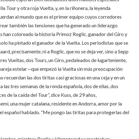
 Tour y otra roja Vuelta, y, en la riñonera, la leyenda
uerdan al mundo que es el primer equipo cuyos corredores
rear también las tensiones que ha generado un liderazgo
as han coloreado la historia Primoz Roglic, ganador del Giro y
solo ha pintado el ganador de la Vuelta. Los periodistas que se
ard, precisamente, ni a Roglic, que no se deja ver, sino a Sepp
–tres Vueltas, dos Tours, un Giro, pedaleados de lugarteniente,
la pareja estelar—que empezó la Vuelta sin más preocupación
 recuerdan las dos tiritas casi graciosas en una ceja y en un
a las tres semanas de la ronda española, dos de ellas, dos
ices de la caída del Tour”, dice Kuss, de 29 años,
í, una mujer catalana, residente en Andorra, amor por la
l español hablado. “Me pongo las tiritas para protegerlas del
avalambre, mientras Roglic y Vingegaard se mostraban