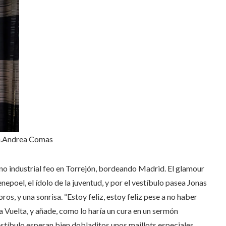
.
Andrea Comas
no industrial feo en Torrejón, bordeando Madrid. El glamour
epoel, el ídolo de la juventud, y por el vestíbulo pasea Jonas
bros, y una sonrisa. “Estoy feliz, estoy feliz pese a no haber
la Vuelta, y añade, como lo haría un cura en un sermón
estíbulo esperan bien dobladitos unos maillots especiales