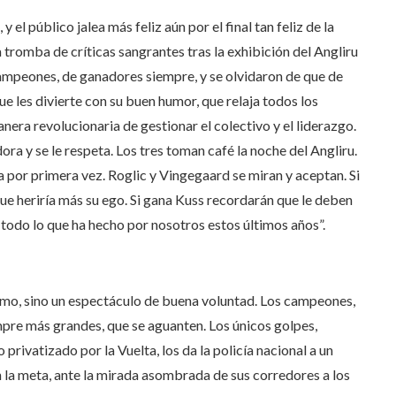
el público jalea más feliz aún por el final tan feliz de la
a tromba de críticas sangrantes tras la exhibición del Angliru
campeones, de ganadores siempre, y se olvidaron de que de
e les divierte con su buen humor, que relaja todos los
era revolucionaria de gestionar el colectivo y el liderazgo.
 adora y se le respeta. Los tres toman café la noche del Angliru.
a por primera vez. Roglic y Vingegaard se miran y aceptan. Si
ue heriría más su ego. Si gana Kuss recordarán que le deben
todo lo que ha hecho por nosotros estos últimos años”.
clismo, sino un espectáculo de buena voluntad. Los campeones,
mpre más grandes, que se aguanten. Los únicos golpes,
privatizado por la Vuelta, los da la policía nacional a un
 la meta, ante la mirada asombrada de sus corredores a los