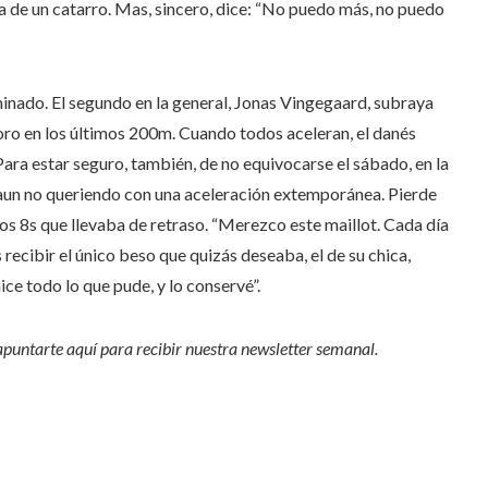
a de un catarro. Mas, sincero, dice: “No puedo más, no puedo
rminado. El segundo en la general, Jonas Vingegaard, subraya
oro en los últimos 200m. Cuando todos aceleran, el danés
 Para estar seguro, también, de no equivocarse el sábado, en la
 aun no queriendo con una aceleración extemporánea. Pierde
os 8s que llevaba de retraso. “Merezco este maillot. Cada día
 recibir el único beso que quizás deseaba, el de su chica,
hice todo lo que pude, y lo conservé”.
 apuntarte aquí para recibir
nuestra newsletter semanal
.