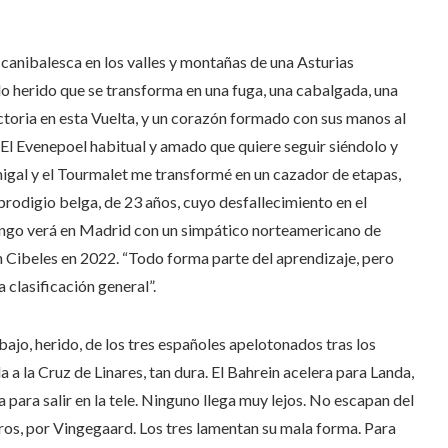
 canibalesca en los valles y montañas de una Asturias
llo herido que se transforma en una fuga, una cabalgada, una
victoria en esta Vuelta, y un corazón formado con sus manos al
. El Evenepoel habitual y amado que quiere seguir siéndolo y
igal y el Tourmalet me transformé en un cazador de etapas,
 prodigio belga, de 23 años, cuyo desfallecimiento en el
ngo verá en Madrid con un simpático norteamericano de
en Cibeles en 2022. “Todo forma parte del aprendizaje, pero
 clasificación general”.
bajo, herido, de los tres españoles apelotonados tras los
 a la Cruz de Linares, tan dura. El Bahrein acelera para Landa,
 para salir en la tele. Ninguno llega muy lejos. No escapan del
ros, por Vingegaard. Los tres lamentan su mala forma. Para