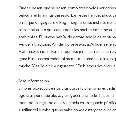
Que se besen, que se besen, como tres novios nerviosos, y 
película, el final más deseado. Las redes han decidido. L
en la que Vingegaard y Roglic siguieron su instinto de 
rojo estaba uno que cena todas las noches en su mesa, qu
ambientes. El Jumbo había ido demasiado lejos en su man
Vence la tradición. Al líder no se le ataca. Al líder se le
Hablan. Se rinden. Kuss impone su jerarquía en la carrer
gana Kuss, comprenden, al menos no ganará el otro, lo q
mucho. Y así lo dice Vingegaard: “Debíamos devolverle 
Más información
Si no es boxeo, dicen los clásicos, el ciclismo no es ci
egoístas por naturaleza, y el egocentrismo les hace sie
monopolio legítimo de la violencia en un espacio público 
auxiliar del Jumbo que no sabe dónde está y cae duro en