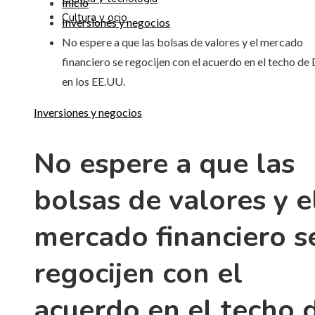
Inicio
Cultura y ocio
Inversiones y negocios
No espere a que las bolsas de valores y el mercado
financiero se regocijen con el acuerdo en el techo de
en los EE.UU.
Inversiones y negocios
No espere a que las
bolsas de valores y e
mercado financiero s
regocijen con el
acuerdo en el techo 