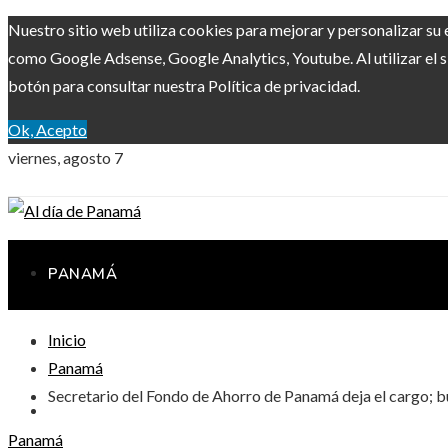
Nuestro sitio web utiliza cookies para mejorar y personalizar su 
como Google Adsense, Google Analytics, Youtube. Al utilizar el s
botón para consultar nuestra Política de privacidad.
Ok, Acepto
viernes, agosto 7
PANAMÁ
Inicio
INVERSIONES Y NEGOCIOS
Panamá
Secretario del Fondo de Ahorro de Panamá deja el cargo; b
RESPONSABILIDAD SOCIAL
Panamá