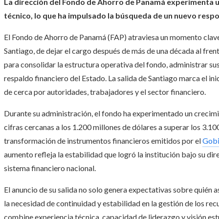
La dirección del Fondo de Ahorro de Panamá experimenta una
técnico, lo que ha impulsado la búsqueda de un nuevo respo
El Fondo de Ahorro de Panamá (FAP) atraviesa un momento clave c
Santiago, de dejar el cargo después de más de una década al frent
para consolidar la estructura operativa del fondo, administrar su
respaldo financiero del Estado. La salida de Santiago marca el i
de cerca por autoridades, trabajadores y el sector financiero.
Durante su administración, el fondo ha experimentado un crecimi
cifras cercanas a los 1.200 millones de dólares a superar los 3.100
transformación de instrumentos financieros emitidos por el
Gobi
aumento refleja la estabilidad que logró la institución bajo su dir
sistema financiero nacional.
El anuncio de su salida no solo genera expectativas sobre quién 
la necesidad de continuidad y estabilidad en la gestión de los rec
combine experiencia técnica, capacidad de liderazgo y visión est