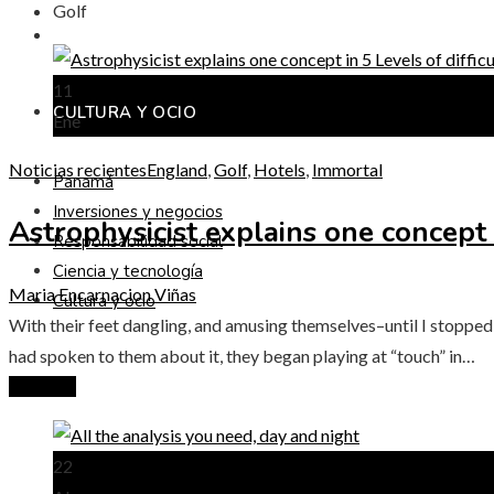
Golf
CIENCIA Y TECNOLOGÍA
11
CULTURA Y OCIO
Ene
Noticias recientes
England
,
Golf
,
Hotels
,
Immortal
Panamá
Inversiones y negocios
Astrophysicist explains one concept i
Responsabilidad social
Ciencia y tecnología
Maria Encarnacion Viñas
Cultura y ocio
With their feet dangling, and amusing themselves–until I stopped
had spoken to them about it, they began playing at “touch” in…
Leer más
22