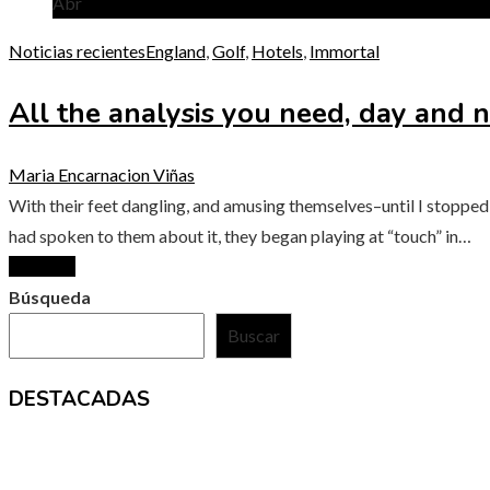
Abr
Noticias recientes
England
,
Golf
,
Hotels
,
Immortal
All the analysis you need, day and n
Maria Encarnacion Viñas
With their feet dangling, and amusing themselves–until I stopped
had spoken to them about it, they began playing at “touch” in…
Leer más
Búsqueda
Buscar
DESTACADAS